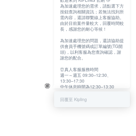
歡迎來到 KIPLING 官網 👋
為加速處理您的需求，請點選下方
按鈕查詢相關資訊；若無法找到所
需內容，還請聯繫線上客服協助。
由於目前案件量較大，回覆時間較
長，感謝您的耐心等候！
為加速處理您的問題，還請協助提
供會員手機號碼或訂單編號(TG開
頭)，以利客服為您查詢確認，謝
謝您的配合。
⏰真人客服服務時間
週一～週五 09:30–12:30、
13:30–17:30
中午休息時間為12:30–13:30
例假日及國定假日暫停服務
回覆至 Kipling
提醒您：系統會自動已讀訊息，如
未點選「聯繫專人」，線上客服將
不會收到此訊息。