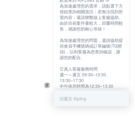
歡迎來到 KIPLING 官網 👋
為加速處理您的需求，請點選下方
按鈕查詢相關資訊；若無法找到所
需內容，還請聯繫線上客服協助。
由於目前案件量較大，回覆時間較
長，感謝您的耐心等候！
為加速處理您的問題，還請協助提
供會員手機號碼或訂單編號(TG開
頭)，以利客服為您查詢確認，謝
謝您的配合。
⏰真人客服服務時間
週一～週五 09:30–12:30、
13:30–17:30
中午休息時間為12:30–13:30
例假日及國定假日暫停服務
回覆至 Kipling
提醒您：系統會自動已讀訊息，如
未點選「聯繫專人」，線上客服將
不會收到此訊息。