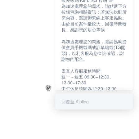
歡迎來到 KIPLING 官網 👋
為加速處理您的需求，請點選下方
按鈕查詢相關資訊；若無法找到所
需內容，還請聯繫線上客服協助。
由於目前案件量較大，回覆時間較
長，感謝您的耐心等候！
為加速處理您的問題，還請協助提
供會員手機號碼或訂單編號(TG開
頭)，以利客服為您查詢確認，謝
謝您的配合。
⏰真人客服服務時間
週一～週五 09:30–12:30、
13:30–17:30
中午休息時間為12:30–13:30
例假日及國定假日暫停服務
回覆至 Kipling
提醒您：系統會自動已讀訊息，如
未點選「聯繫專人」，線上客服將
不會收到此訊息。