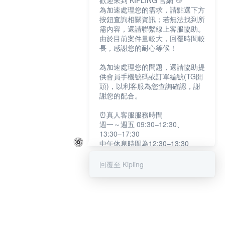
歡迎來到 KIPLING 官網 👋
為加速處理您的需求，請點選下方
按鈕查詢相關資訊；若無法找到所
需內容，還請聯繫線上客服協助。
由於目前案件量較大，回覆時間較
長，感謝您的耐心等候！
為加速處理您的問題，還請協助提
供會員手機號碼或訂單編號(TG開
頭)，以利客服為您查詢確認，謝
謝您的配合。
⏰真人客服服務時間
週一～週五 09:30–12:30、
13:30–17:30
中午休息時間為12:30–13:30
例假日及國定假日暫停服務
回覆至 Kipling
提醒您：系統會自動已讀訊息，如
未點選「聯繫專人」，線上客服將
不會收到此訊息。