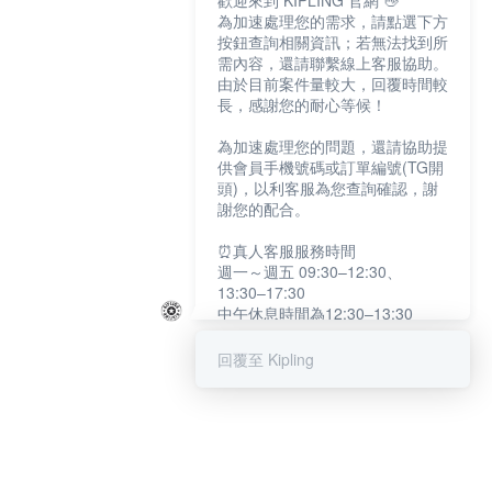
歡迎來到 KIPLING 官網 👋
為加速處理您的需求，請點選下方
按鈕查詢相關資訊；若無法找到所
需內容，還請聯繫線上客服協助。
由於目前案件量較大，回覆時間較
長，感謝您的耐心等候！
為加速處理您的問題，還請協助提
供會員手機號碼或訂單編號(TG開
頭)，以利客服為您查詢確認，謝
謝您的配合。
⏰真人客服服務時間
週一～週五 09:30–12:30、
13:30–17:30
中午休息時間為12:30–13:30
例假日及國定假日暫停服務
回覆至 Kipling
提醒您：系統會自動已讀訊息，如
未點選「聯繫專人」，線上客服將
不會收到此訊息。