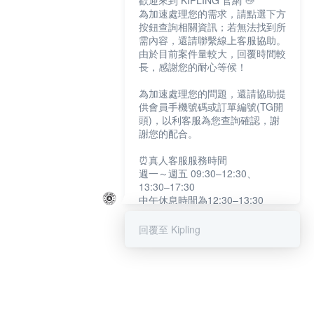
歡迎來到 KIPLING 官網 👋
為加速處理您的需求，請點選下方
按鈕查詢相關資訊；若無法找到所
需內容，還請聯繫線上客服協助。
由於目前案件量較大，回覆時間較
長，感謝您的耐心等候！
為加速處理您的問題，還請協助提
供會員手機號碼或訂單編號(TG開
頭)，以利客服為您查詢確認，謝
謝您的配合。
⏰真人客服服務時間
週一～週五 09:30–12:30、
13:30–17:30
中午休息時間為12:30–13:30
例假日及國定假日暫停服務
回覆至 Kipling
提醒您：系統會自動已讀訊息，如
未點選「聯繫專人」，線上客服將
不會收到此訊息。