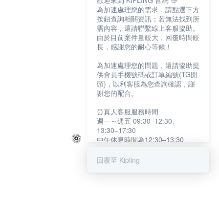
歡迎來到 KIPLING 官網 👋
為加速處理您的需求，請點選下方
按鈕查詢相關資訊；若無法找到所
需內容，還請聯繫線上客服協助。
由於目前案件量較大，回覆時間較
長，感謝您的耐心等候！
為加速處理您的問題，還請協助提
供會員手機號碼或訂單編號(TG開
頭)，以利客服為您查詢確認，謝
謝您的配合。
⏰真人客服服務時間
週一～週五 09:30–12:30、
13:30–17:30
中午休息時間為12:30–13:30
例假日及國定假日暫停服務
回覆至 Kipling
提醒您：系統會自動已讀訊息，如
未點選「聯繫專人」，線上客服將
不會收到此訊息。