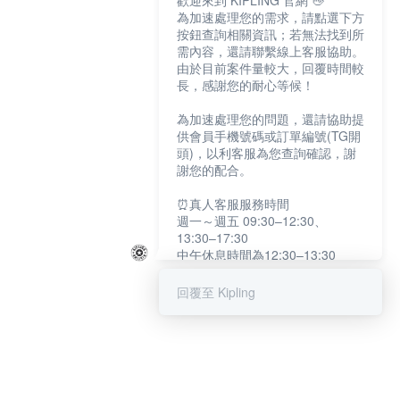
歡迎來到 KIPLING 官網 👋
為加速處理您的需求，請點選下方
按鈕查詢相關資訊；若無法找到所
需內容，還請聯繫線上客服協助。
由於目前案件量較大，回覆時間較
長，感謝您的耐心等候！
為加速處理您的問題，還請協助提
供會員手機號碼或訂單編號(TG開
頭)，以利客服為您查詢確認，謝
謝您的配合。
⏰真人客服服務時間
週一～週五 09:30–12:30、
13:30–17:30
中午休息時間為12:30–13:30
例假日及國定假日暫停服務
回覆至 Kipling
提醒您：系統會自動已讀訊息，如
未點選「聯繫專人」，線上客服將
不會收到此訊息。