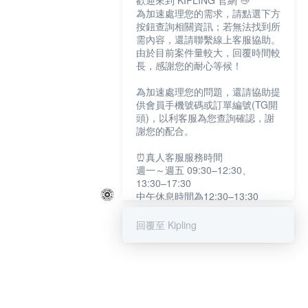
歡迎來到 KIPLING 官網 👋
為加速處理您的需求，請點選下方
按鈕查詢相關資訊；若無法找到所
需內容，還請聯繫線上客服協助。
由於目前案件量較大，回覆時間較
長，感謝您的耐心等候！
為加速處理您的問題，還請協助提
供會員手機號碼或訂單編號(TG開
頭)，以利客服為您查詢確認，謝
謝您的配合。
⏰真人客服服務時間
週一～週五 09:30–12:30、
13:30–17:30
中午休息時間為12:30–13:30
例假日及國定假日暫停服務
回覆至 Kipling
提醒您：系統會自動已讀訊息，如
未點選「聯繫專人」，線上客服將
不會收到此訊息。