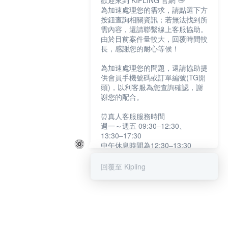
歡迎來到 KIPLING 官網 👋
為加速處理您的需求，請點選下方
按鈕查詢相關資訊；若無法找到所
需內容，還請聯繫線上客服協助。
由於目前案件量較大，回覆時間較
長，感謝您的耐心等候！
為加速處理您的問題，還請協助提
供會員手機號碼或訂單編號(TG開
頭)，以利客服為您查詢確認，謝
謝您的配合。
⏰真人客服服務時間
週一～週五 09:30–12:30、
13:30–17:30
中午休息時間為12:30–13:30
例假日及國定假日暫停服務
回覆至 Kipling
提醒您：系統會自動已讀訊息，如
未點選「聯繫專人」，線上客服將
不會收到此訊息。