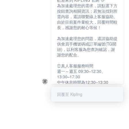
歡迎來到 KIPLING 官網 👋
為加速處理您的需求，請點選下方
按鈕查詢相關資訊；若無法找到所
需內容，還請聯繫線上客服協助。
由於目前案件量較大，回覆時間較
長，感謝您的耐心等候！
為加速處理您的問題，還請協助提
供會員手機號碼或訂單編號(TG開
頭)，以利客服為您查詢確認，謝
謝您的配合。
⏰真人客服服務時間
週一～週五 09:30–12:30、
13:30–17:30
中午休息時間為12:30–13:30
例假日及國定假日暫停服務
回覆至 Kipling
提醒您：系統會自動已讀訊息，如
未點選「聯繫專人」，線上客服將
不會收到此訊息。