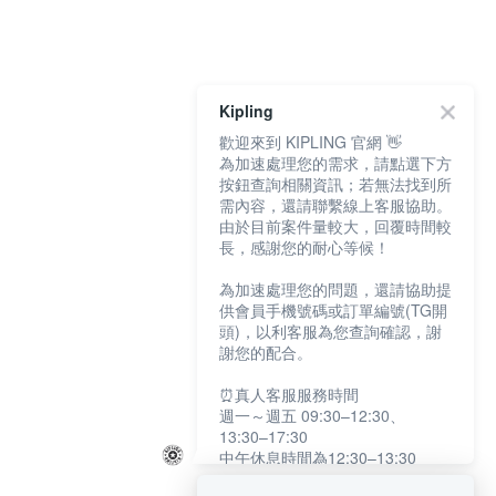
Kipling
歡迎來到 KIPLING 官網 👋
為加速處理您的需求，請點選下方
按鈕查詢相關資訊；若無法找到所
需內容，還請聯繫線上客服協助。
由於目前案件量較大，回覆時間較
長，感謝您的耐心等候！
為加速處理您的問題，還請協助提
供會員手機號碼或訂單編號(TG開
頭)，以利客服為您查詢確認，謝
謝您的配合。
⏰真人客服服務時間
週一～週五 09:30–12:30、
13:30–17:30
中午休息時間為12:30–13:30
例假日及國定假日暫停服務