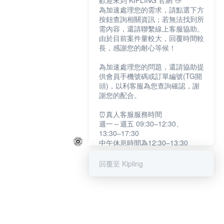
歡迎來到 KIPLING 官網 👋
為加速處理您的需求，請點選下方
按鈕查詢相關資訊；若無法找到所
需內容，還請聯繫線上客服協助。
由於目前案件量較大，回覆時間較
長，感謝您的耐心等候！
為加速處理您的問題，還請協助提
供會員手機號碼或訂單編號(TG開
頭)，以利客服為您查詢確認，謝
謝您的配合。
⏰真人客服服務時間
週一～週五 09:30–12:30、
13:30–17:30
中午休息時間為12:30–13:30
例假日及國定假日暫停服務
回覆至 Kipling
提醒您：系統會自動已讀訊息，如
未點選「聯繫專人」，線上客服將
不會收到此訊息。