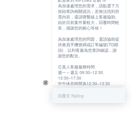
歡迎來到 KIPLING 官網 👋
為加速處理您的需求，請點選下方
按鈕查詢相關資訊；若無法找到所
需內容，還請聯繫線上客服協助。
由於目前案件量較大，回覆時間較
長，感謝您的耐心等候！
為加速處理您的問題，還請協助提
供會員手機號碼或訂單編號(TG開
頭)，以利客服為您查詢確認，謝
謝您的配合。
⏰真人客服服務時間
週一～週五 09:30–12:30、
13:30–17:30
中午休息時間為12:30–13:30
例假日及國定假日暫停服務
回覆至 Kipling
提醒您：系統會自動已讀訊息，如
未點選「聯繫專人」，線上客服將
不會收到此訊息。