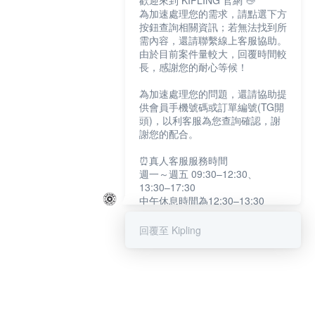
歡迎來到 KIPLING 官網 👋
為加速處理您的需求，請點選下方
按鈕查詢相關資訊；若無法找到所
需內容，還請聯繫線上客服協助。
由於目前案件量較大，回覆時間較
長，感謝您的耐心等候！
為加速處理您的問題，還請協助提
供會員手機號碼或訂單編號(TG開
頭)，以利客服為您查詢確認，謝
謝您的配合。
⏰真人客服服務時間
週一～週五 09:30–12:30、
13:30–17:30
中午休息時間為12:30–13:30
例假日及國定假日暫停服務
回覆至 Kipling
提醒您：系統會自動已讀訊息，如
未點選「聯繫專人」，線上客服將
不會收到此訊息。