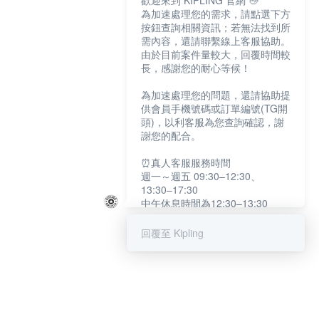
歡迎來到 KIPLING 官網 👋
為加速處理您的需求，請點選下方
按鈕查詢相關資訊；若無法找到所
需內容，還請聯繫線上客服協助。
由於目前案件量較大，回覆時間較
長，感謝您的耐心等候！
為加速處理您的問題，還請協助提
供會員手機號碼或訂單編號(TG開
頭)，以利客服為您查詢確認，謝
謝您的配合。
⏰真人客服服務時間
週一～週五 09:30–12:30、
13:30–17:30
中午休息時間為12:30–13:30
例假日及國定假日暫停服務
回覆至 Kipling
提醒您：系統會自動已讀訊息，如
未點選「聯繫專人」，線上客服將
不會收到此訊息。