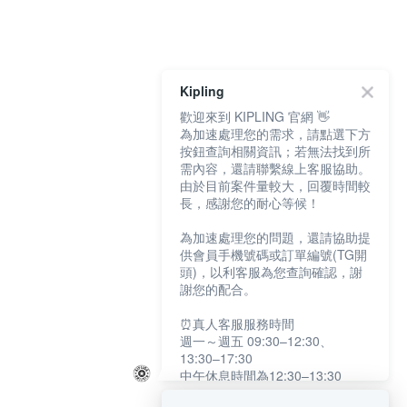
Kipling
歡迎來到 KIPLING 官網 👋
為加速處理您的需求，請點選下方
按鈕查詢相關資訊；若無法找到所
需內容，還請聯繫線上客服協助。
由於目前案件量較大，回覆時間較
長，感謝您的耐心等候！
為加速處理您的問題，還請協助提
供會員手機號碼或訂單編號(TG開
頭)，以利客服為您查詢確認，謝
謝您的配合。
⏰真人客服服務時間
週一～週五 09:30–12:30、
13:30–17:30
中午休息時間為12:30–13:30
例假日及國定假日暫停服務