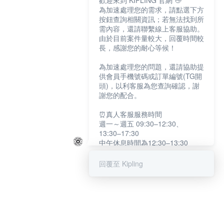
歡迎來到 KIPLING 官網 👋
為加速處理您的需求，請點選下方
按鈕查詢相關資訊；若無法找到所
需內容，還請聯繫線上客服協助。
由於目前案件量較大，回覆時間較
長，感謝您的耐心等候！
為加速處理您的問題，還請協助提
供會員手機號碼或訂單編號(TG開
頭)，以利客服為您查詢確認，謝
謝您的配合。
⏰真人客服服務時間
週一～週五 09:30–12:30、
13:30–17:30
中午休息時間為12:30–13:30
例假日及國定假日暫停服務
回覆至 Kipling
提醒您：系統會自動已讀訊息，如
未點選「聯繫專人」，線上客服將
不會收到此訊息。