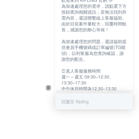
歡迎來到 KIPLING 官網 👋
為加速處理您的需求，請點選下方
按鈕查詢相關資訊；若無法找到所
需內容，還請聯繫線上客服協助。
由於目前案件量較大，回覆時間較
長，感謝您的耐心等候！
為加速處理您的問題，還請協助提
供會員手機號碼或訂單編號(TG開
頭)，以利客服為您查詢確認，謝
謝您的配合。
⏰真人客服服務時間
週一～週五 09:30–12:30、
13:30–17:30
中午休息時間為12:30–13:30
例假日及國定假日暫停服務
回覆至 Kipling
提醒您：系統會自動已讀訊息，如
未點選「聯繫專人」，線上客服將
不會收到此訊息。