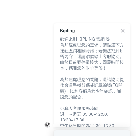
Kipling
歡迎來到 KIPLING 官網 👋
為加速處理您的需求，請點選下方
按鈕查詢相關資訊；若無法找到所
需內容，還請聯繫線上客服協助。
由於目前案件量較大，回覆時間較
長，感謝您的耐心等候！
為加速處理您的問題，還請協助提
供會員手機號碼或訂單編號(TG開
頭)，以利客服為您查詢確認，謝
謝您的配合。
⏰真人客服服務時間
週一～週五 09:30–12:30、
13:30–17:30
中午休息時間為12:30–13:30
例假日及國定假日暫停服務