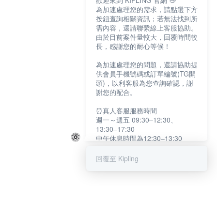
歡迎來到 KIPLING 官網 👋
為加速處理您的需求，請點選下方
按鈕查詢相關資訊；若無法找到所
需內容，還請聯繫線上客服協助。
由於目前案件量較大，回覆時間較
長，感謝您的耐心等候！
為加速處理您的問題，還請協助提
供會員手機號碼或訂單編號(TG開
頭)，以利客服為您查詢確認，謝
謝您的配合。
⏰真人客服服務時間
週一～週五 09:30–12:30、
13:30–17:30
中午休息時間為12:30–13:30
例假日及國定假日暫停服務
回覆至 Kipling
提醒您：系統會自動已讀訊息，如
未點選「聯繫專人」，線上客服將
不會收到此訊息。