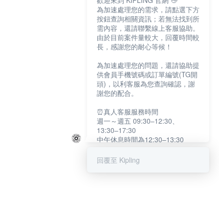
歡迎來到 KIPLING 官網 👋
為加速處理您的需求，請點選下方
按鈕查詢相關資訊；若無法找到所
需內容，還請聯繫線上客服協助。
由於目前案件量較大，回覆時間較
長，感謝您的耐心等候！
為加速處理您的問題，還請協助提
供會員手機號碼或訂單編號(TG開
頭)，以利客服為您查詢確認，謝
謝您的配合。
⏰真人客服服務時間
週一～週五 09:30–12:30、
13:30–17:30
中午休息時間為12:30–13:30
例假日及國定假日暫停服務
回覆至 Kipling
提醒您：系統會自動已讀訊息，如
未點選「聯繫專人」，線上客服將
不會收到此訊息。