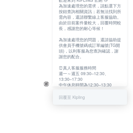
歡迎來到 KIPLING 官網 👋
為加速處理您的需求，請點選下方
按鈕查詢相關資訊；若無法找到所
需內容，還請聯繫線上客服協助。
由於目前案件量較大，回覆時間較
長，感謝您的耐心等候！
為加速處理您的問題，還請協助提
供會員手機號碼或訂單編號(TG開
頭)，以利客服為您查詢確認，謝
謝您的配合。
⏰真人客服服務時間
週一～週五 09:30–12:30、
13:30–17:30
中午休息時間為12:30–13:30
例假日及國定假日暫停服務
回覆至 Kipling
提醒您：系統會自動已讀訊息，如
未點選「聯繫專人」，線上客服將
不會收到此訊息。