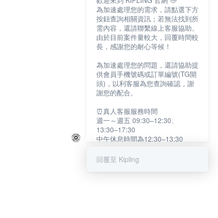
歡迎來到 KIPLING 官網 👋
為加速處理您的需求，請點選下方
按鈕查詢相關資訊；若無法找到所
需內容，還請聯繫線上客服協助。
由於目前案件量較大，回覆時間較
長，感謝您的耐心等候！
為加速處理您的問題，還請協助提
供會員手機號碼或訂單編號(TG開
頭)，以利客服為您查詢確認，謝
謝您的配合。
⏰真人客服服務時間
週一～週五 09:30–12:30、
13:30–17:30
中午休息時間為12:30–13:30
例假日及國定假日暫停服務
回覆至 Kipling
提醒您：系統會自動已讀訊息，如
未點選「聯繫專人」，線上客服將
不會收到此訊息。