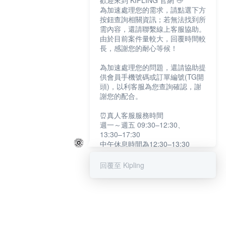
歡迎來到 KIPLING 官網 👋
為加速處理您的需求，請點選下方
按鈕查詢相關資訊；若無法找到所
需內容，還請聯繫線上客服協助。
由於目前案件量較大，回覆時間較
長，感謝您的耐心等候！
為加速處理您的問題，還請協助提
供會員手機號碼或訂單編號(TG開
頭)，以利客服為您查詢確認，謝
謝您的配合。
⏰真人客服服務時間
週一～週五 09:30–12:30、
13:30–17:30
中午休息時間為12:30–13:30
例假日及國定假日暫停服務
回覆至 Kipling
提醒您：系統會自動已讀訊息，如
未點選「聯繫專人」，線上客服將
不會收到此訊息。