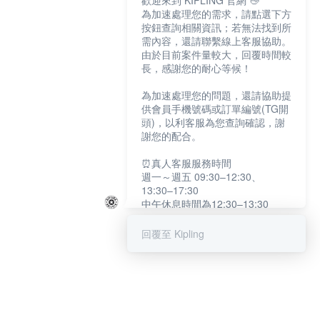
歡迎來到 KIPLING 官網 👋
為加速處理您的需求，請點選下方
按鈕查詢相關資訊；若無法找到所
需內容，還請聯繫線上客服協助。
由於目前案件量較大，回覆時間較
長，感謝您的耐心等候！
為加速處理您的問題，還請協助提
供會員手機號碼或訂單編號(TG開
頭)，以利客服為您查詢確認，謝
謝您的配合。
⏰真人客服服務時間
週一～週五 09:30–12:30、
13:30–17:30
中午休息時間為12:30–13:30
例假日及國定假日暫停服務
回覆至 Kipling
提醒您：系統會自動已讀訊息，如
未點選「聯繫專人」，線上客服將
不會收到此訊息。