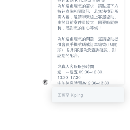
歡迎來到 KIPLING 官網 👋
為加速處理您的需求，請點選下方
按鈕查詢相關資訊；若無法找到所
需內容，還請聯繫線上客服協助。
由於目前案件量較大，回覆時間較
長，感謝您的耐心等候！
為加速處理您的問題，還請協助提
供會員手機號碼或訂單編號(TG開
頭)，以利客服為您查詢確認，謝
謝您的配合。
⏰真人客服服務時間
週一～週五 09:30–12:30、
13:30–17:30
中午休息時間為12:30–13:30
例假日及國定假日暫停服務
回覆至 Kipling
提醒您：系統會自動已讀訊息，如
未點選「聯繫專人」，線上客服將
不會收到此訊息。