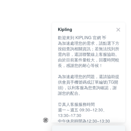
Kipling
歡迎來到 KIPLING 官網 👋
為加速處理您的需求，請點選下方
按鈕查詢相關資訊；若無法找到所
需內容，還請聯繫線上客服協助。
由於目前案件量較大，回覆時間較
長，感謝您的耐心等候！
為加速處理您的問題，還請協助提
供會員手機號碼或訂單編號(TG開
頭)，以利客服為您查詢確認，謝
謝您的配合。
⏰真人客服服務時間
週一～週五 09:30–12:30、
13:30–17:30
中午休息時間為12:30–13:30
例假日及國定假日暫停服務