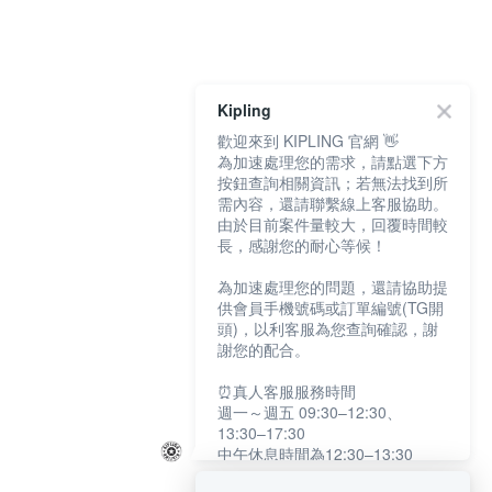
Kipling
歡迎來到 KIPLING 官網 👋
為加速處理您的需求，請點選下方
按鈕查詢相關資訊；若無法找到所
需內容，還請聯繫線上客服協助。
由於目前案件量較大，回覆時間較
長，感謝您的耐心等候！
為加速處理您的問題，還請協助提
供會員手機號碼或訂單編號(TG開
頭)，以利客服為您查詢確認，謝
謝您的配合。
⏰真人客服服務時間
週一～週五 09:30–12:30、
13:30–17:30
中午休息時間為12:30–13:30
例假日及國定假日暫停服務