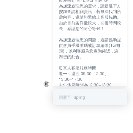
歡迎來到 KIPLING 官網 👋
為加速處理您的需求，請點選下方
按鈕查詢相關資訊；若無法找到所
需內容，還請聯繫線上客服協助。
由於目前案件量較大，回覆時間較
長，感謝您的耐心等候！
為加速處理您的問題，還請協助提
供會員手機號碼或訂單編號(TG開
頭)，以利客服為您查詢確認，謝
謝您的配合。
⏰真人客服服務時間
週一～週五 09:30–12:30、
13:30–17:30
中午休息時間為12:30–13:30
例假日及國定假日暫停服務
回覆至 Kipling
提醒您：系統會自動已讀訊息，如
未點選「聯繫專人」，線上客服將
不會收到此訊息。