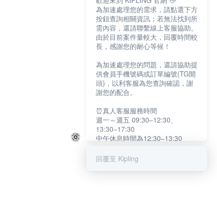
歡迎來到 KIPLING 官網 👋
為加速處理您的需求，請點選下方
按鈕查詢相關資訊；若無法找到所
需內容，還請聯繫線上客服協助。
由於目前案件量較大，回覆時間較
長，感謝您的耐心等候！
為加速處理您的問題，還請協助提
供會員手機號碼或訂單編號(TG開
頭)，以利客服為您查詢確認，謝
謝您的配合。
⏰真人客服服務時間
週一～週五 09:30–12:30、
13:30–17:30
中午休息時間為12:30–13:30
例假日及國定假日暫停服務
回覆至 Kipling
提醒您：系統會自動已讀訊息，如
未點選「聯繫專人」，線上客服將
不會收到此訊息。