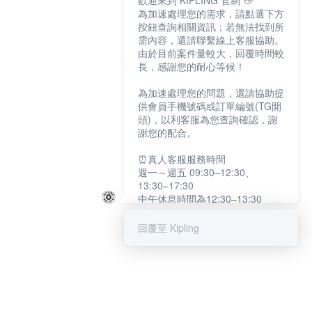
歡迎來到 KIPLING 官網 👋
為加速處理您的需求，請點選下方
按鈕查詢相關資訊；若無法找到所
需內容，還請聯繫線上客服協助。
由於目前案件量較大，回覆時間較
長，感謝您的耐心等候！
為加速處理您的問題，還請協助提
供會員手機號碼或訂單編號(TG開
頭)，以利客服為您查詢確認，謝
謝您的配合。
⏰真人客服服務時間
週一～週五 09:30–12:30、
13:30–17:30
中午休息時間為12:30–13:30
例假日及國定假日暫停服務
回覆至 Kipling
提醒您：系統會自動已讀訊息，如
未點選「聯繫專人」，線上客服將
不會收到此訊息。