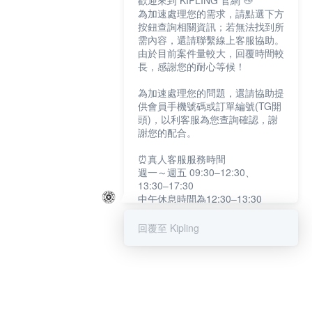
歡迎來到 KIPLING 官網 👋
為加速處理您的需求，請點選下方
按鈕查詢相關資訊；若無法找到所
需內容，還請聯繫線上客服協助。
由於目前案件量較大，回覆時間較
長，感謝您的耐心等候！
為加速處理您的問題，還請協助提
供會員手機號碼或訂單編號(TG開
頭)，以利客服為您查詢確認，謝
謝您的配合。
⏰真人客服服務時間
週一～週五 09:30–12:30、
13:30–17:30
中午休息時間為12:30–13:30
例假日及國定假日暫停服務
回覆至 Kipling
提醒您：系統會自動已讀訊息，如
未點選「聯繫專人」，線上客服將
不會收到此訊息。