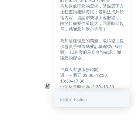
歡迎來到 KIPLING 官網 👋
為加速處理您的需求，請點選下方
按鈕查詢相關資訊；若無法找到所
需內容，還請聯繫線上客服協助。
由於目前案件量較大，回覆時間較
長，感謝您的耐心等候！
為加速處理您的問題，還請協助提
供會員手機號碼或訂單編號(TG開
頭)，以利客服為您查詢確認，謝
謝您的配合。
⏰真人客服服務時間
週一～週五 09:30–12:30、
13:30–17:30
中午休息時間為12:30–13:30
例假日及國定假日暫停服務
回覆至 Kipling
提醒您：系統會自動已讀訊息，如
未點選「聯繫專人」，線上客服將
不會收到此訊息。