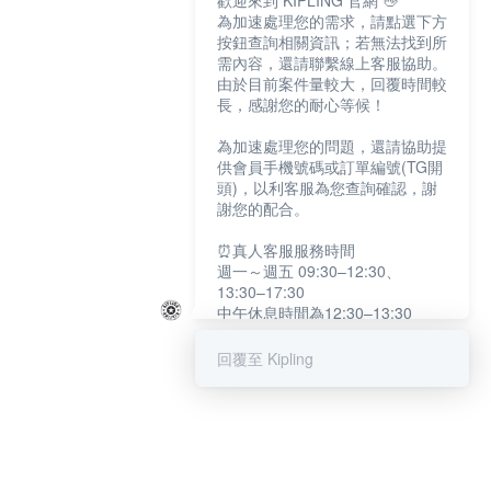
歡迎來到 KIPLING 官網 👋
為加速處理您的需求，請點選下方
按鈕查詢相關資訊；若無法找到所
需內容，還請聯繫線上客服協助。
由於目前案件量較大，回覆時間較
長，感謝您的耐心等候！
為加速處理您的問題，還請協助提
供會員手機號碼或訂單編號(TG開
頭)，以利客服為您查詢確認，謝
謝您的配合。
⏰真人客服服務時間
週一～週五 09:30–12:30、
13:30–17:30
中午休息時間為12:30–13:30
例假日及國定假日暫停服務
回覆至 Kipling
提醒您：系統會自動已讀訊息，如
未點選「聯繫專人」，線上客服將
不會收到此訊息。