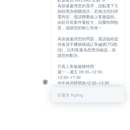
歡迎來到 KIPLING 官網 👋
為加速處理您的需求，請點選下方
按鈕查詢相關資訊；若無法找到所
需內容，還請聯繫線上客服協助。
由於目前案件量較大，回覆時間較
長，感謝您的耐心等候！
為加速處理您的問題，還請協助提
供會員手機號碼或訂單編號(TG開
頭)，以利客服為您查詢確認，謝
謝您的配合。
⏰真人客服服務時間
週一～週五 09:30–12:30、
13:30–17:30
中午休息時間為12:30–13:30
例假日及國定假日暫停服務
回覆至 Kipling
提醒您：系統會自動已讀訊息，如
未點選「聯繫專人」，線上客服將
不會收到此訊息。