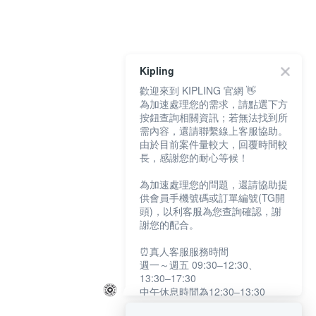
Kipling
歡迎來到 KIPLING 官網 👋
為加速處理您的需求，請點選下方
按鈕查詢相關資訊；若無法找到所
需內容，還請聯繫線上客服協助。
由於目前案件量較大，回覆時間較
長，感謝您的耐心等候！
為加速處理您的問題，還請協助提
供會員手機號碼或訂單編號(TG開
頭)，以利客服為您查詢確認，謝
謝您的配合。
⏰真人客服服務時間
週一～週五 09:30–12:30、
13:30–17:30
中午休息時間為12:30–13:30
例假日及國定假日暫停服務