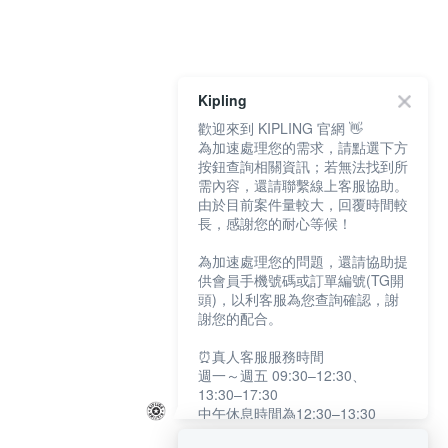
Kipling
歡迎來到 KIPLING 官網 👋
為加速處理您的需求，請點選下方
按鈕查詢相關資訊；若無法找到所
需內容，還請聯繫線上客服協助。
由於目前案件量較大，回覆時間較
長，感謝您的耐心等候！
為加速處理您的問題，還請協助提
供會員手機號碼或訂單編號(TG開
頭)，以利客服為您查詢確認，謝
謝您的配合。
⏰真人客服服務時間
週一～週五 09:30–12:30、
13:30–17:30
中午休息時間為12:30–13:30
例假日及國定假日暫停服務