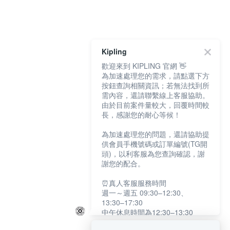
Kipling
歡迎來到 KIPLING 官網 👋
為加速處理您的需求，請點選下方
按鈕查詢相關資訊；若無法找到所
需內容，還請聯繫線上客服協助。
由於目前案件量較大，回覆時間較
長，感謝您的耐心等候！
為加速處理您的問題，還請協助提
供會員手機號碼或訂單編號(TG開
頭)，以利客服為您查詢確認，謝
謝您的配合。
⏰真人客服服務時間
週一～週五 09:30–12:30、
13:30–17:30
中午休息時間為12:30–13:30
例假日及國定假日暫停服務