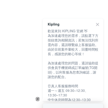
Kipling
歡迎來到 KIPLING 官網 👋
為加速處理您的需求，請點選下方
按鈕查詢相關資訊；若無法找到所
需內容，還請聯繫線上客服協助。
由於目前案件量較大，回覆時間較
長，感謝您的耐心等候！
為加速處理您的問題，還請協助提
供會員手機號碼或訂單編號(TG開
頭)，以利客服為您查詢確認，謝
謝您的配合。
⏰真人客服服務時間
週一～週五 09:30–12:30、
13:30–17:30
中午休息時間為12:30–13:30
例假日及國定假日暫停服務