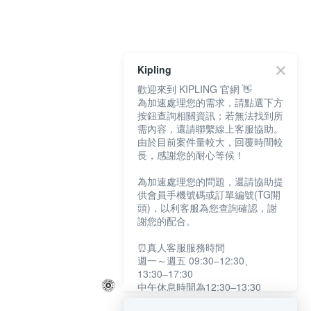
Kipling
歡迎來到 KIPLING 官網 👋
為加速處理您的需求，請點選下方
按鈕查詢相關資訊；若無法找到所
需內容，還請聯繫線上客服協助。
由於目前案件量較大，回覆時間較
長，感謝您的耐心等候！
為加速處理您的問題，還請協助提
供會員手機號碼或訂單編號(TG開
頭)，以利客服為您查詢確認，謝
謝您的配合。
⏰真人客服服務時間
週一～週五 09:30–12:30、
13:30–17:30
中午休息時間為12:30–13:30
例假日及國定假日暫停服務