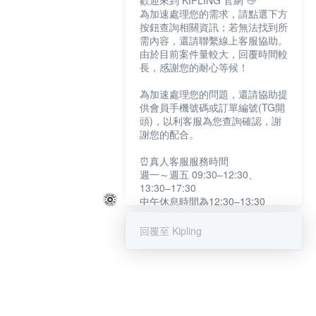
歡迎來到 KIPLING 官網 👋
為加速處理您的需求，請點選下方
按鈕查詢相關資訊；若無法找到所
需內容，還請聯繫線上客服協助。
由於目前案件量較大，回覆時間較
長，感謝您的耐心等候！
為加速處理您的問題，還請協助提
供會員手機號碼或訂單編號(TG開
頭)，以利客服為您查詢確認，謝
謝您的配合。
⏰真人客服服務時間
週一～週五 09:30–12:30、
13:30–17:30
中午休息時間為12:30–13:30
例假日及國定假日暫停服務
回覆至 Kipling
提醒您：系統會自動已讀訊息，如
未點選「聯繫專人」，線上客服將
不會收到此訊息。