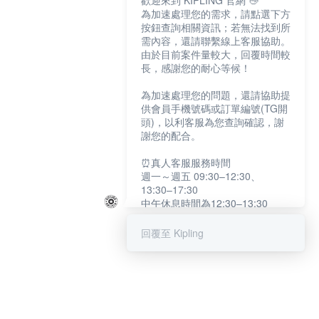
歡迎來到 KIPLING 官網 👋
為加速處理您的需求，請點選下方
按鈕查詢相關資訊；若無法找到所
需內容，還請聯繫線上客服協助。
由於目前案件量較大，回覆時間較
長，感謝您的耐心等候！
為加速處理您的問題，還請協助提
供會員手機號碼或訂單編號(TG開
頭)，以利客服為您查詢確認，謝
謝您的配合。
⏰真人客服服務時間
週一～週五 09:30–12:30、
13:30–17:30
中午休息時間為12:30–13:30
例假日及國定假日暫停服務
回覆至 Kipling
提醒您：系統會自動已讀訊息，如
未點選「聯繫專人」，線上客服將
不會收到此訊息。