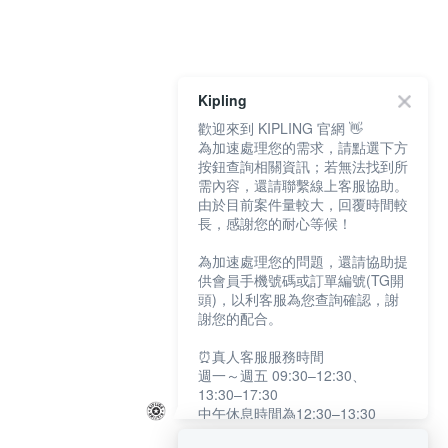
Kipling
歡迎來到 KIPLING 官網 👋
為加速處理您的需求，請點選下方
按鈕查詢相關資訊；若無法找到所
需內容，還請聯繫線上客服協助。
由於目前案件量較大，回覆時間較
長，感謝您的耐心等候！
為加速處理您的問題，還請協助提
供會員手機號碼或訂單編號(TG開
頭)，以利客服為您查詢確認，謝
謝您的配合。
⏰真人客服服務時間
週一～週五 09:30–12:30、
13:30–17:30
中午休息時間為12:30–13:30
例假日及國定假日暫停服務