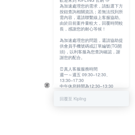
歡迎來到 KIPLING 官網 👋
為加速處理您的需求，請點選下方
按鈕查詢相關資訊；若無法找到所
需內容，還請聯繫線上客服協助。
由於目前案件量較大，回覆時間較
長，感謝您的耐心等候！
為加速處理您的問題，還請協助提
供會員手機號碼或訂單編號(TG開
頭)，以利客服為您查詢確認，謝
謝您的配合。
⏰真人客服服務時間
週一～週五 09:30–12:30、
13:30–17:30
中午休息時間為12:30–13:30
例假日及國定假日暫停服務
回覆至 Kipling
提醒您：系統會自動已讀訊息，如
未點選「聯繫專人」，線上客服將
不會收到此訊息。