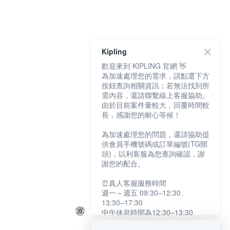
Kipling
歡迎來到 KIPLING 官網 👋
為加速處理您的需求，請點選下方
按鈕查詢相關資訊；若無法找到所
需內容，還請聯繫線上客服協助。
由於目前案件量較大，回覆時間較
長，感謝您的耐心等候！
為加速處理您的問題，還請協助提
供會員手機號碼或訂單編號(TG開
頭)，以利客服為您查詢確認，謝
謝您的配合。
⏰真人客服服務時間
週一～週五 09:30–12:30、
13:30–17:30
中午休息時間為12:30–13:30
例假日及國定假日暫停服務