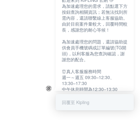
歡迎來到 KIPLING 官網 👋
為加速處理您的需求，請點選下方
按鈕查詢相關資訊；若無法找到所
需內容，還請聯繫線上客服協助。
由於目前案件量較大，回覆時間較
長，感謝您的耐心等候！
為加速處理您的問題，還請協助提
供會員手機號碼或訂單編號(TG開
頭)，以利客服為您查詢確認，謝
謝您的配合。
⏰真人客服服務時間
週一～週五 09:30–12:30、
13:30–17:30
中午休息時間為12:30–13:30
例假日及國定假日暫停服務
回覆至 Kipling
提醒您：系統會自動已讀訊息，如
未點選「聯繫專人」，線上客服將
不會收到此訊息。