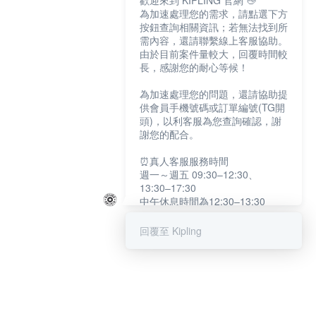
歡迎來到 KIPLING 官網 👋
為加速處理您的需求，請點選下方
按鈕查詢相關資訊；若無法找到所
需內容，還請聯繫線上客服協助。
由於目前案件量較大，回覆時間較
長，感謝您的耐心等候！
為加速處理您的問題，還請協助提
供會員手機號碼或訂單編號(TG開
頭)，以利客服為您查詢確認，謝
謝您的配合。
⏰真人客服服務時間
週一～週五 09:30–12:30、
13:30–17:30
中午休息時間為12:30–13:30
例假日及國定假日暫停服務
回覆至 Kipling
提醒您：系統會自動已讀訊息，如
未點選「聯繫專人」，線上客服將
不會收到此訊息。