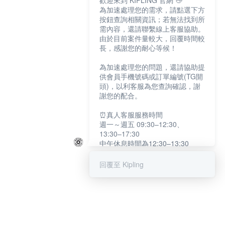
歡迎來到 KIPLING 官網 👋
為加速處理您的需求，請點選下方
按鈕查詢相關資訊；若無法找到所
需內容，還請聯繫線上客服協助。
由於目前案件量較大，回覆時間較
長，感謝您的耐心等候！
為加速處理您的問題，還請協助提
供會員手機號碼或訂單編號(TG開
頭)，以利客服為您查詢確認，謝
謝您的配合。
⏰真人客服服務時間
週一～週五 09:30–12:30、
13:30–17:30
中午休息時間為12:30–13:30
例假日及國定假日暫停服務
回覆至 Kipling
提醒您：系統會自動已讀訊息，如
未點選「聯繫專人」，線上客服將
不會收到此訊息。