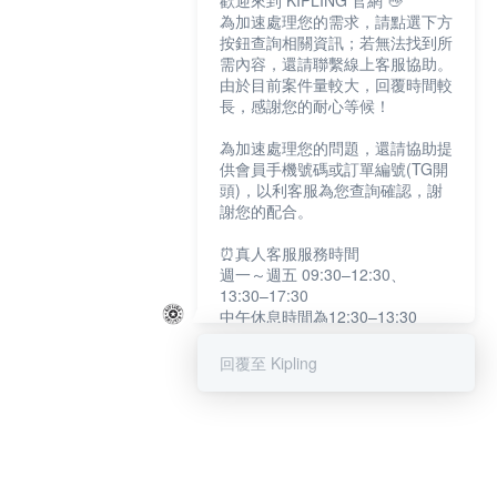
歡迎來到 KIPLING 官網 👋
為加速處理您的需求，請點選下方
按鈕查詢相關資訊；若無法找到所
需內容，還請聯繫線上客服協助。
由於目前案件量較大，回覆時間較
長，感謝您的耐心等候！
為加速處理您的問題，還請協助提
供會員手機號碼或訂單編號(TG開
頭)，以利客服為您查詢確認，謝
謝您的配合。
⏰真人客服服務時間
週一～週五 09:30–12:30、
13:30–17:30
中午休息時間為12:30–13:30
例假日及國定假日暫停服務
回覆至 Kipling
提醒您：系統會自動已讀訊息，如
未點選「聯繫專人」，線上客服將
不會收到此訊息。